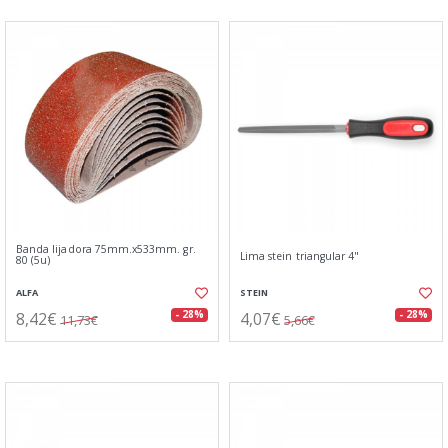
Banda lijadora 75mm.x533mm. gr.
Lima stein triangular 4"
80 (5u)
ALFA
STEIN
8,42€
4,07€
- 28%
- 28%
11,73€
5,66€