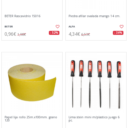
BETER Rascavidrio 15016
Piedra afilar ovalada mango 14 cm.
BETER
ALFA
0,96€
4,34€
- 52%
- 34%
1,98€
6,53€
Papel lija rollo 25m.x100mm. grano
Lima stein mini m/plastico juego 6
120
pc.