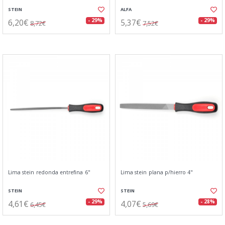
STEIN
ALFA
6,20€
5,37€
- 29%
- 29%
8,72€
7,52€
Lima stein redonda entrefina 6"
Lima stein plana p/hierro 4"
STEIN
STEIN
4,61€
4,07€
- 29%
- 28%
6,45€
5,69€