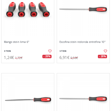
Mango stein lima 6"
Escofina stein redonda entrefina 10"
STEIN
STEIN
1,24€
6,91€
- 28%
- 28%
1,72€
9,58€