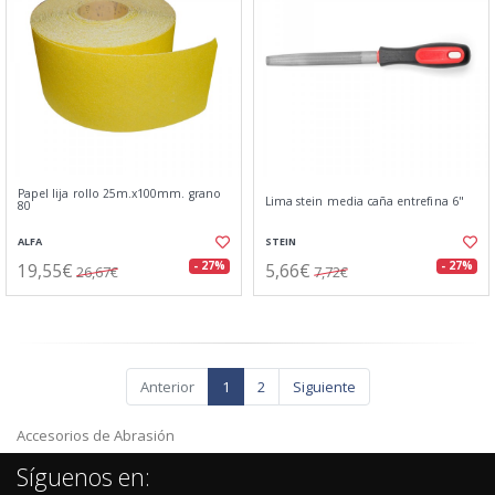
Papel lija rollo 25m.x100mm. grano
Lima stein media caña entrefina 6"
80
ALFA
STEIN
19,55€
5,66€
- 27%
- 27%
26,67€
7,72€
Anterior
1
2
Siguiente
Accesorios de Abrasión
Síguenos en: