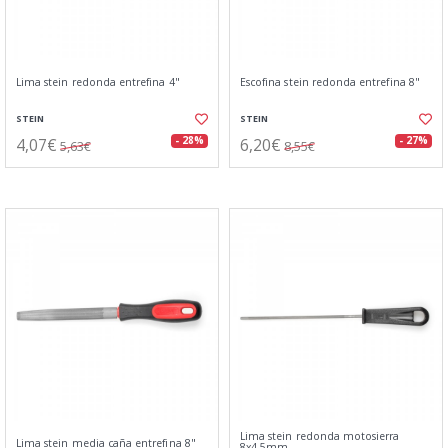
Lima stein redonda entrefina 4"
Escofina stein redonda entrefina 8"
STEIN
STEIN
4,07€
6,20€
- 28%
- 27%
5,63€
8,55€
Lima stein redonda motosierra
Lima stein media caña entrefina 8"
8x4,5mm