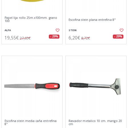
Papel lija rollo 25m.x100mm. grano
Escofina stein plana entrefina 8"
100
ALFA
STEIN
19,55€
6,20€
- 29%
- 29%
27,65€
8,72€
Escofina stein media caña entrefina
Rascador metalico 10 cm. mango 20
8"
cm