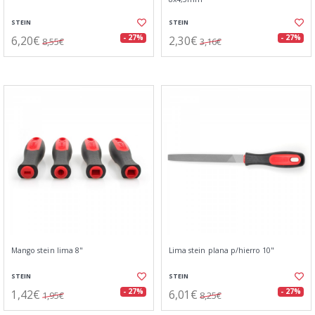
STEIN
STEIN
6,20€
2,30€
- 27%
- 27%
8,55€
3,16€
Mango stein lima 8"
Lima stein plana p/hierro 10"
STEIN
STEIN
1,42€
6,01€
- 27%
- 27%
1,95€
8,25€