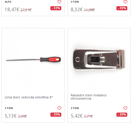
ALFA
STEIN
18,47€
8,32€
- 33%
- 30%
27,51€
11,88€
Rascador stein metalico
Lima stein redonda entrefina 8"
vitroceramica
STEIN
STEIN
5,13€
5,42€
- 30%
- 30%
7,30€
7,71€