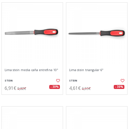
Lima stein media caña entrefina 10"
Lima stein triangular 6"
STEIN
STEIN
6,91€
4,61€
- 30%
- 30%
9,82€
6,55€