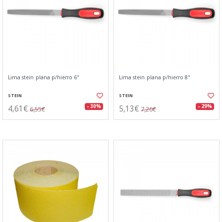
Lima stein plana p/hierro 6"
Lima stein plana p/hierro 8"
STEIN
STEIN
4,61€
5,13€
- 30%
- 29%
6,55€
7,26€