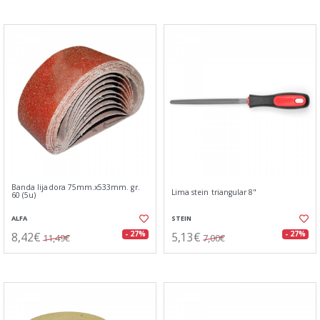
Banda lijadora 75mm.x533mm. gr.
Lima stein triangular 8"
60 (5u)
ALFA
STEIN
8,42€
5,13€
- 27%
- 27%
11,49€
7,00€