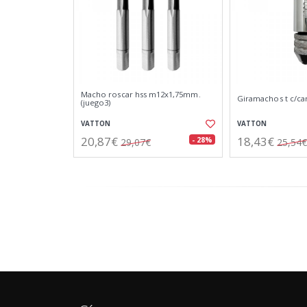
Macho roscar hss m12x1,75mm.
Giramachos t c/c
(juego3)
VATTON
VATTON
20,87€
18,43€
- 28%
29,07€
25,54€