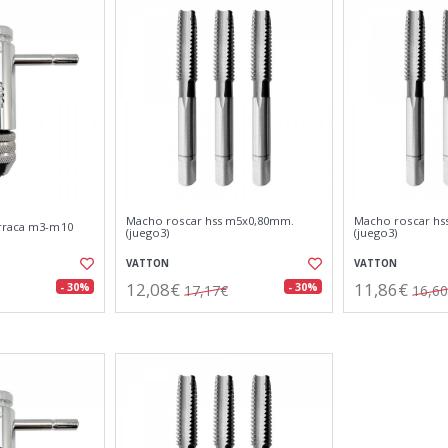
Macho roscar hss m5x0,80mm.
Macho roscar hs
arraca m3-m10
(juego3)
(juego3)
VATTON
VATTON
12,08€
11,86€
- 30%
- 30%
17,17€
16,6