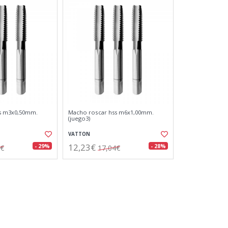
s m3x0,50mm.
Macho roscar hss m6x1,00mm.
(juego3)
VATTON
12,23€
- 29%
- 28%
0€
17,04€