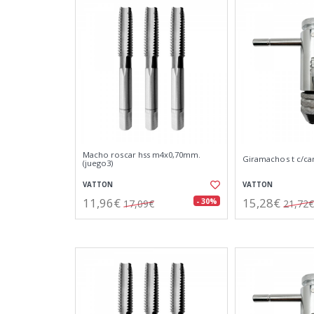
Macho roscar hss m4x0,70mm.
Giramachos t c/c
(juego3)
VATTON
VATTON
11,96€
15,28€
- 30%
17,09€
21,72€