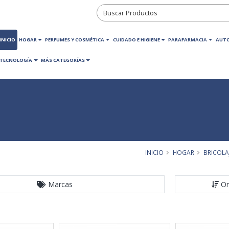
INICIO
HOGAR
PERFUMES Y COSMÉTICA
CUIDADO E HIGIENE
PARAFARMACIA
AUT
TECNOLOGÍA
MÁS CATEGORÍAS
INICIO
HOGAR
BRICOLA
Marcas
Or