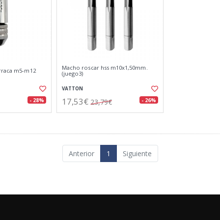
Macho roscar hss m10x1,50mm.
arraca m5-m12
(juego3)
VATTON
17,53€
- 28%
- 26%
23,79€
Anterior
1
Siguiente