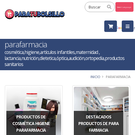
Powered
by
Tra
parafarmacia
cosmética,higiene,artículos infantiles,maternidad ,
lactancia,nutrición,dietetica,óptica,audición,ortopedia,productos
sanitarios
INICIO
PARAFARMACIA
PRODUCTOS DE
DESTACADOS
COSMÉTICA HIGIENE
PRODUCTOS DE PARA
PARAFARMACIA
FARMACIA