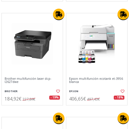
Brother multifunción laser dcp-
Epson multifunción ecotank et-3956
l2627dwe
blanca
BROTHER
EPSON
184,92€
406,65€
- 19%
- 18%
227,84€
497,43€