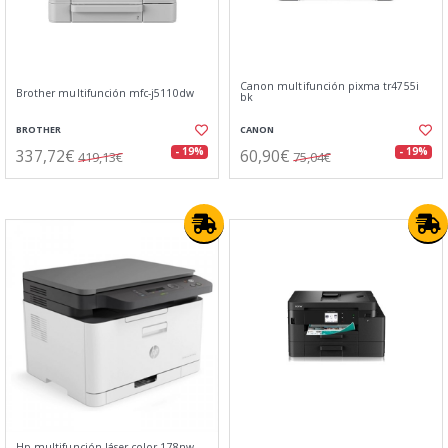
Canon multifunción pixma tr4755i
Brother multifunción mfc-j5110dw
bk
BROTHER
CANON
337,72€
60,90€
- 19%
- 19%
419,13€
75,04€
Hp multifunción láser color 178nw