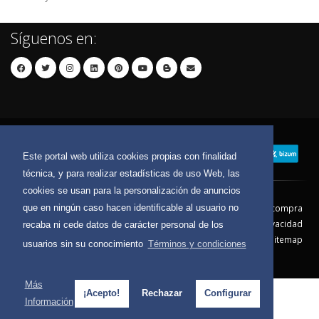
Síguenos en:
Este portal web utiliza cookies propias con finalidad
técnica, y para realizar estadísticas de uso Web, las
cookies se usan para la personalización de anuncios
que en ningún caso hacen identificable al usuario no
Contacto
Aviso Legal
Condiciones de compra
Política de envíos
Política de devolución
Política de Privacidad
recaba ni cede datos de carácter personal de los
Política de Cookies
Sitemap
usuarios sin su conocimiento
Términos y condiciones
© 2026 - Todos los derechos reservados.
Más
¡Acepto!
Rechazar
Configurar
Información