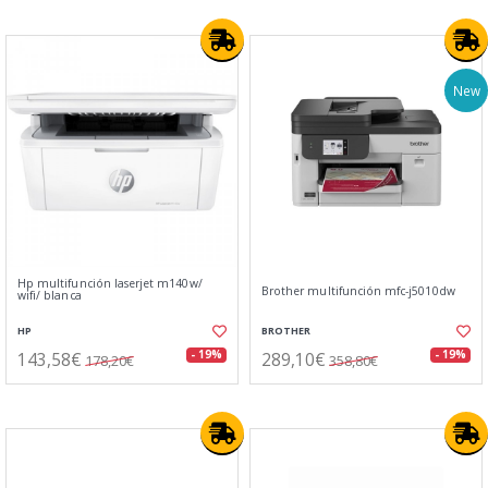
New
Hp multifunción laserjet m140w/
Brother multifunción mfc-j5010dw
wifi/ blanca
HP
BROTHER
143,58€
289,10€
- 19%
- 19%
178,20€
358,80€