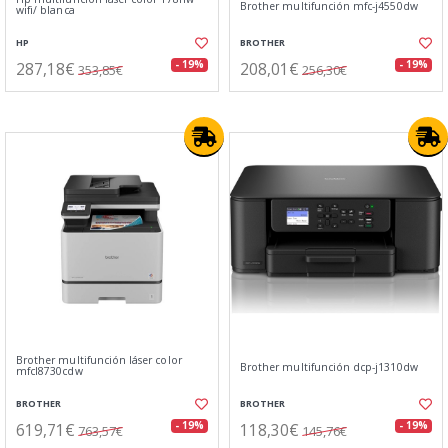
Brother multifunción mfc-j4550dw
wifi/ blanca
HP
BROTHER
287,18€
208,01€
- 19%
- 19%
353,85€
256,30€
Brother multifunción láser color
Brother multifunción dcp-j1310dw
mfcl8730cdw
BROTHER
BROTHER
619,71€
118,30€
- 19%
- 19%
763,57€
145,76€