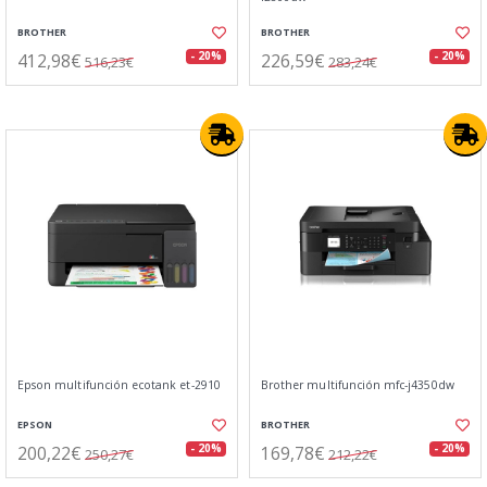
BROTHER
BROTHER
412,98€
226,59€
- 20%
- 20%
516,23€
283,24€
Epson multifunción ecotank et-2910
Brother multifunción mfc-j4350dw
EPSON
BROTHER
200,22€
169,78€
- 20%
- 20%
250,27€
212,22€