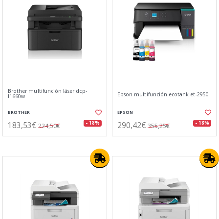
Brother multifunción láser dcp-
Epson multifunción ecotank et-2950
l1660w
BROTHER
EPSON
183,53€
290,42€
- 18%
- 18%
224,50€
355,25€