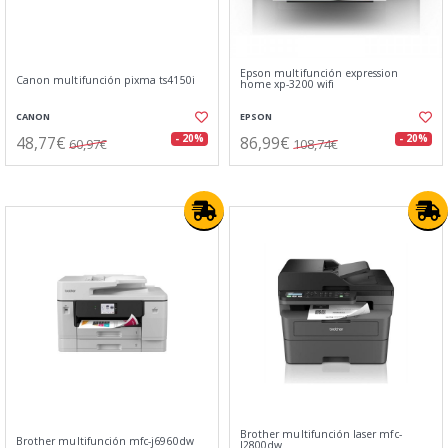
Epson multifunción expression
Canon multifunción pixma ts4150i
home xp-3200 wifi
CANON
EPSON
48,77€
86,99€
- 20%
- 20%
60,97€
108,74€
Brother multifunción laser mfc-
Brother multifunción mfc-j6960dw
l2800dw