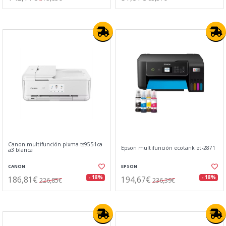
Canon multifunción pixma ts9551ca
Epson multifunción ecotank et-2871
a3 blanca
CANON
EPSON
186,81€
194,67€
- 18%
- 18%
226,85€
236,39€