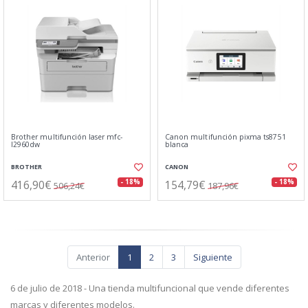
Brother multifunción laser mfc-
Canon multifunción pixma ts8751
l2960dw
blanca
BROTHER
CANON
416,90€
154,79€
- 18%
- 18%
506,24€
187,96€
Anterior
1
2
3
Siguiente
6 de julio de 2018 - Una tienda multifuncional que vende diferentes
marcas y diferentes modelos.