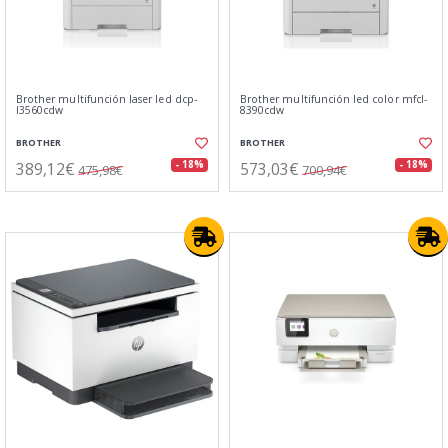
Brother multifunción laser led dcp-
Brother multifunción led color mfcl-
l3560cdw
8390cdw
BROTHER
BROTHER
389,12€
573,03€
- 18%
- 18%
475,98€
700,94€