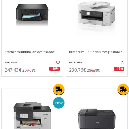
Brother multifunción dcp-t580dw
Brother multifunción mfc-j5340dwe
BROTHER
BROTHER
247,43€
230,76€
- 19%
- 19%
307,08€
286,39€
New