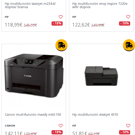
Hp multifunción laserjet m234d/
Hp multifunción envy inspire 7220e
dúplex/ blanca
wifi/ dúplex
HP
HP
118,99€
122,62€
- 18%
- 18%
145,55€
149,99€
Canon multifunción maxify mb5150
Hp multifunción deskjet 4310
CANON
HP
142,11€
51,81€
- 18%
- 18%
173,83€
63,37€