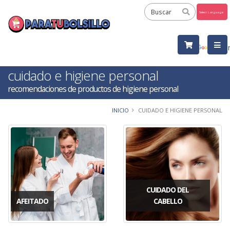
Powered
by
Tra
cuidado e higiene personal
recomendaciones de productos de higiene personal
INICIO
CUIDADO E HIGIENE PERSONAL
CUIDADO DEL
AFEITADO
CABELLO