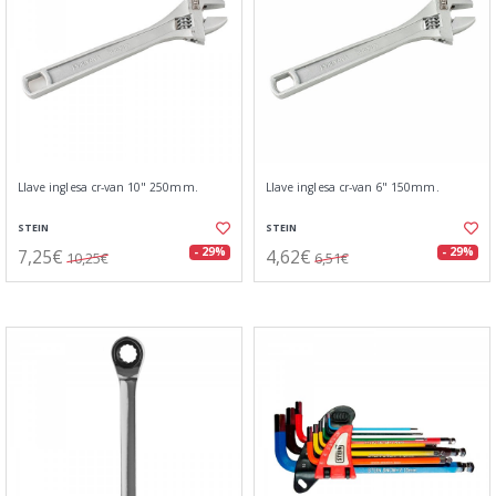
Llave inglesa cr-van 10" 250mm.
Llave inglesa cr-van 6" 150mm.
STEIN
STEIN
7,25€
4,62€
- 29%
- 29%
10,25€
6,51€