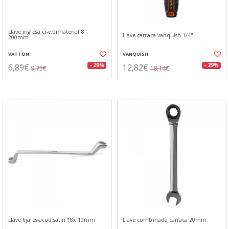
Llave inglesa cr-v.bimaterial 8"
Llave carraca vanquish 1/4"
200mm.
VATTON
VANQUISH
6,89€
12,82€
- 29%
- 29%
9,75€
18,14€
Llave fija es-acod.satin 18x 19mm
Llave combinada carraca 20mm.