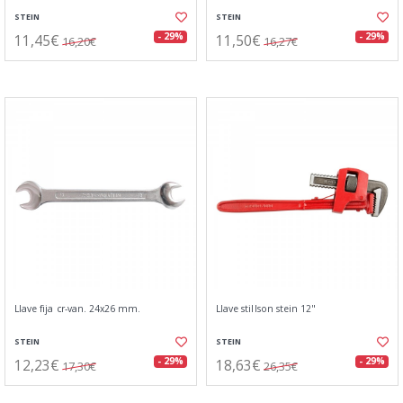
STEIN
STEIN
11,45€
11,50€
- 29%
- 29%
16,20€
16,27€
Llave fija cr-van. 24x26 mm.
Llave stillson stein 12"
STEIN
STEIN
12,23€
18,63€
- 29%
- 29%
17,30€
26,35€