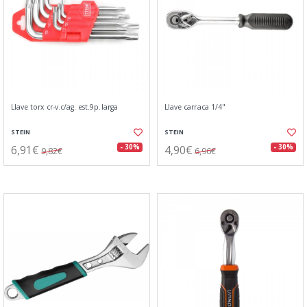
Llave torx cr-v.c/ag. est.9p.larga
Llave carraca 1/4"
STEIN
STEIN
6,91€
4,90€
- 30%
- 30%
9,82€
6,96€