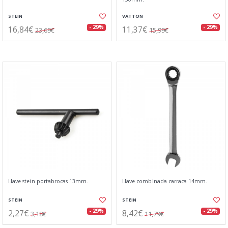
STEIN
VATTON
16,84€
11,37€
- 29%
- 29%
23,69€
15,99€
Llave stein portabrocas 13mm.
Llave combinada carraca 14mm.
STEIN
STEIN
2,27€
8,42€
- 29%
- 29%
3,18€
11,79€