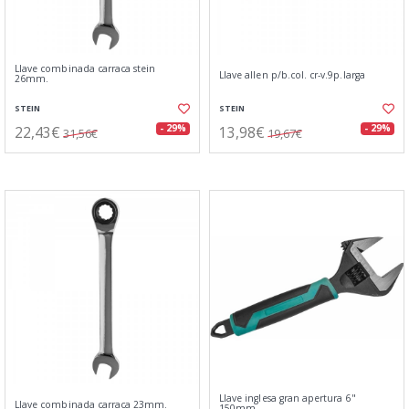
Llave combinada carraca stein
Llave allen p/b.col. cr-v.9p.larga
26mm.
STEIN
STEIN
22,43€
13,98€
- 29%
- 29%
31,56€
19,67€
Llave inglesa gran apertura 6"
Llave combinada carraca 23mm.
150mm.