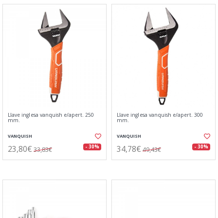
Llave inglesa vanquish e/apert. 250
Llave inglesa vanquish e/apert. 300
mm.
mm.
VANQUISH
VANQUISH
23,80€
34,78€
- 30%
- 30%
33,83€
49,43€