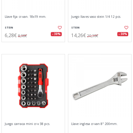
Llave fija cr-van. 18x19 mm.
Juego llaves vaso stein 1/4 12 pcs.
STEIN
STEIN
6,28€
14,26€
- 30%
- 30%
8,98€
20,38€
Juego carraca mini cr-v 38 pcs.
Llave inglesa cr-van 8" 200mm.