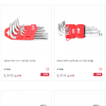
Llave torx cr-v. est.9p.corta
Llave allen p/bola cr-v.9p.larga
STEIN
STEIN
6,91€
6,91€
- 29%
- 29%
9,77€
9,77€