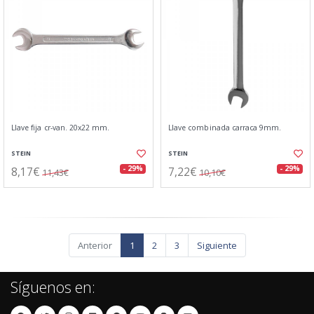
Llave fija cr-van. 20x22 mm.
Llave combinada carraca 9mm.
STEIN
STEIN
8,17€
7,22€
- 29%
- 29%
11,43€
10,10€
Anterior
1
2
3
Siguiente
Síguenos en: