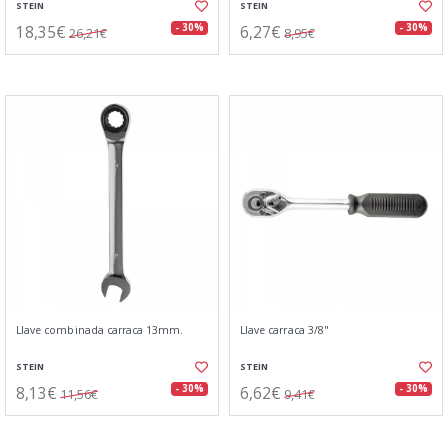
STEIN
STEIN
18,35€
6,27€
- 30%
- 30%
26,21€
8,95€
Llave combinada carraca 13mm.
Llave carraca 3/8"
STEIN
STEIN
8,13€
6,62€
- 30%
- 30%
11,56€
9,41€