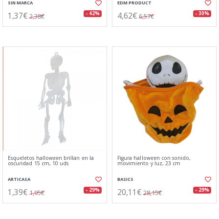
SIN MARCA
EDM PRODUCT
1,37€
4,62€
- 42%
- 30%
2,38€
6,57€
Esqueletos halloween brillan en la
Figura halloween con sonido,
oscuridad 15 cm, 10 uds
movimiento y luz, 23 cm
ARTICASA
BASICS
1,39€
20,11€
- 29%
- 29%
1,95€
28,15€