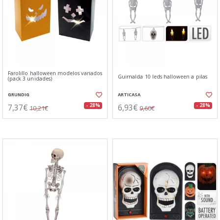
Farolillo halloween modelos variados
Guirnalda 10 leds halloween a pilas
(pack 3 unidades)
GRUNDIG
ARTICASA
7,37€
6,93€
- 28%
- 28%
10,21€
9,60€