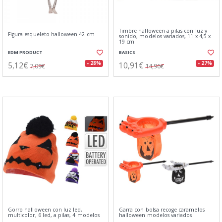
Timbre halloween a pilas con luz y
Figura esqueleto halloween 42 cm
sonido, modelos variados, 11 x 4,5 x
19 cm
EDM PRODUCT
BASICS
5,12€
10,91€
- 28%
- 27%
7,09€
14,96€
Gorro halloween con luz led,
Garra con bolsa recoge caramelos
multicolor, 6 led, a pilas, 4 modelos
halloween modelos variados