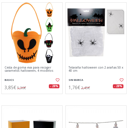
Cesta de goma eva para recoger
Telaraña halloween con 2 arañas 50 x
caramelos halloween, 4 modelos
40 cm
BASICS
SIN MARCA
3,85€
1,76€
- 28%
- 28%
5,36€
2,45€