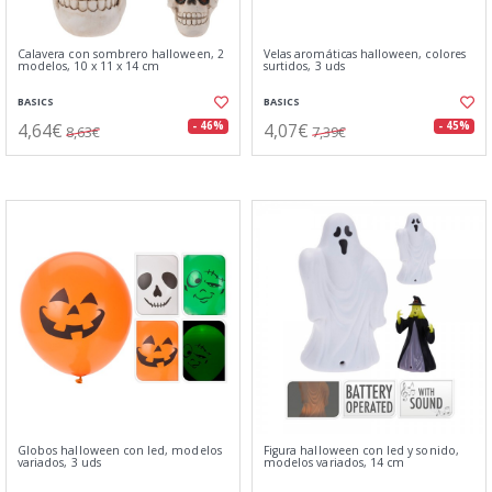
Calavera con sombrero halloween, 2
Velas aromáticas halloween, colores
modelos, 10 x 11 x 14 cm
surtidos, 3 uds
BASICS
BASICS
4,64€
4,07€
- 46%
- 45%
8,63€
7,39€
Globos halloween con led, modelos
Figura halloween con led y sonido,
variados, 3 uds
modelos variados, 14 cm