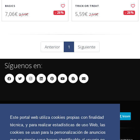
BASICS
TRICK OR TREAT
7,06€
5,59€
- 26%
- 26%
9,59€
7,59€
Anterior
1
Siguiente
Síguenos en:
Este portal web utiliza cookies propias con finalidad
técnica, y para realizar estadísticas de uso Web, las
cookies se usan para la personalización de anuncios
que en ningún caso hacen identificable al usuario no