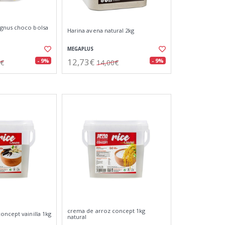
gnus choco bolsa
Harina avena natural 2kg
MEGAPLUS
12,73€
- 9%
- 9%
5€
14,00€
crema de arroz concept 1kg
oncept vainilla 1kg
natural