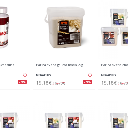
cápsulas
Harina avena galleta maria 2kg
Harina avena cho
MEGAPLUS
MEGAPLUS
15,18€
15,18€
- 9%
- 9%
16,70€
16,7