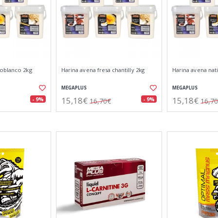
oblanco 2kg
Harina avena fresa chantilly 2kg
Harina avena nati
MEGAPLUS
MEGAPLUS
15,18€
15,18€
- 9%
- 9%
16,70€
16,7