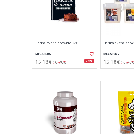
Harina avena brownie 2kg
Harina avena choc
MEGAPLUS
MEGAPLUS
15,18€
15,18€
- 9%
16,70€
16,70€