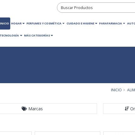
INICIO
HOGAR
PERFUMES Y COSMÉTICA
CUIDADO E HIGIENE
PARAFARMACIA
AUT
TECNOLOGÍA
MÁS CATEGORÍAS
INICIO
ALI
Marcas
Or