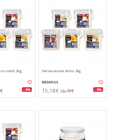
co-nutel 2kg
Harina avena donu 2kg
MEGAPLUS
15,18€
- 9%
- 9%
0€
16,70€