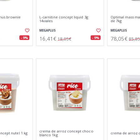
nus brownie
L-carnitine concept liquid 3g
Optimal mass ma
14viales
de 7kg
MEGAPLUS
MEGAPLUS
16,41€
78,05€
- 9%
- 9%
18,05€
85,8
crema de arroz concept choco
ncept nutel 1 kg
crema de arroz c
blanco 1kg