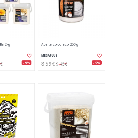
lla 2kg
Aceite coco eco 250 g
MEGAPLUS
8,59€
- 9%
- 9%
0€
9,45€