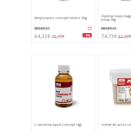
Optimal mass mag
Amylocarbo concept neutro 3kg
bolsa 7kg
MEGAPLUS
MEGAPLUS
64,32€
74,73€
- 9%
70,75€
82,20€
L-carnitina liquid concept (2g)
crema de arroz co