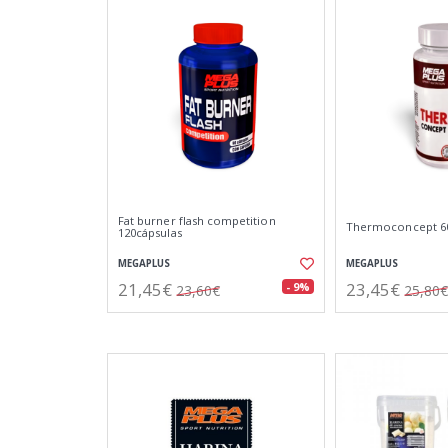
Fat burner flash competition
Thermoconcept 60
120cápsulas
MEGAPLUS
MEGAPLUS
21,45€
23,45€
- 9%
23,60€
25,80€