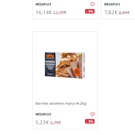
MEGAPLUS
MEGAPLUS
16,14€
7,82€
- 9%
17,75€
8,60€
Barritas saciantes mplus 4x20 g
MEGAPLUS
5,23€
- 9%
5,75€