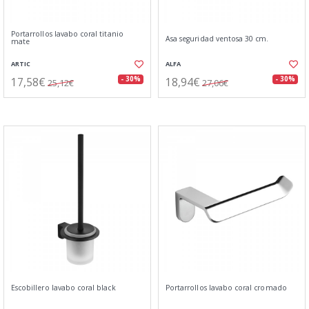
Portarrollos lavabo coral titanio
Asa seguridad ventosa 30 cm.
mate
ARTIC
ALFA
17,58€
18,94€
- 30%
- 30%
25,12€
27,06€
Escobillero lavabo coral black
Portarrollos lavabo coral cromado