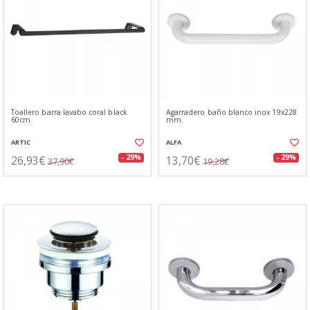
Toallero barra lavabo coral black
Agarradero baño blanco inox 19x228
60cm
mm.
ARTIC
ALFA
26,93€
13,70€
- 29%
- 29%
37,90€
19,28€