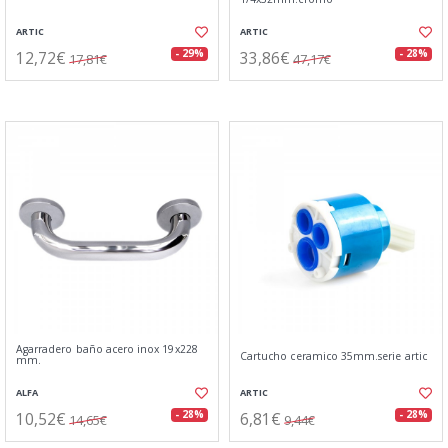
ARTIC
ARTIC
12,72€
33,86€
- 29%
- 28%
17,81€
47,17€
Agarradero baño acero inox 19x228
Cartucho ceramico 35mm.serie artic
mm.
ALFA
ARTIC
10,52€
6,81€
- 28%
- 28%
14,65€
9,44€