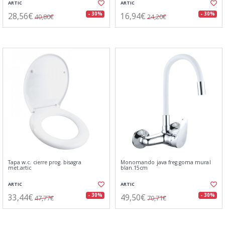
ARTIC
ARTIC
28,56€
16,94€
- 30%
- 30%
40,80€
24,20€
Tapa w.c. cierre prog. bisagra
Monomando java freg.goma mural
met.artic
blan.15cm
ARTIC
ARTIC
33,44€
49,50€
- 30%
- 30%
47,77€
70,71€