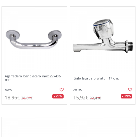
Agarradero baño acero inox 25x406
Grifo lavadero v/laton 17 cm.
mm.
ALFA
ARTIC
18,96€
15,92€
- 29%
- 29%
26,81€
22,41€