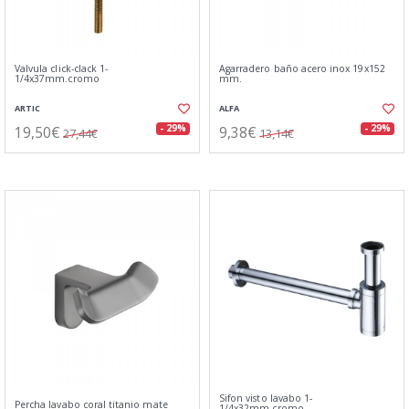
Valvula click-clack 1-
Agarradero baño acero inox 19x152
1/4x37mm.cromo
mm.
ARTIC
ALFA
19,50€
9,38€
- 29%
- 29%
27,44€
13,14€
Sifon visto lavabo 1-
Percha lavabo coral titanio mate
1/4x32mm.cromo