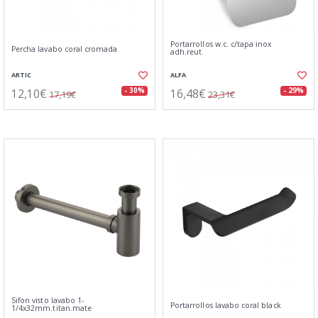
Portarrollos w.c. c/tapa inox
Percha lavabo coral cromada
adh.reut.
ARTIC
ALFA
12,10€
16,48€
- 30%
- 29%
17,19€
23,31€
Sifon visto lavabo 1-
Portarrollos lavabo coral black
1/4x32mm.titan.mate