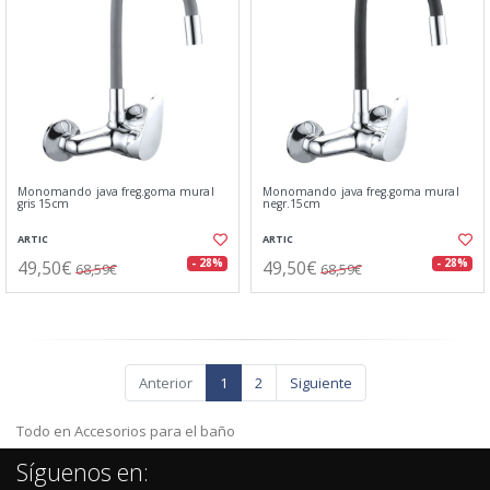
Monomando java freg.goma mural
Monomando java freg.goma mural
gris 15cm
negr.15cm
ARTIC
ARTIC
49,50€
49,50€
- 28%
- 28%
68,59€
68,59€
Anterior
1
2
Siguiente
Todo en Accesorios para el baño
Síguenos en: