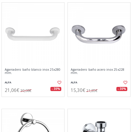
Agarradero baño blanco inox 25x280
Agarradero baño acero inox 25x228
mm.
mm.
ALFA
ALFA
21,06€
15,30€
- 30%
- 30%
30,08€
21,85€