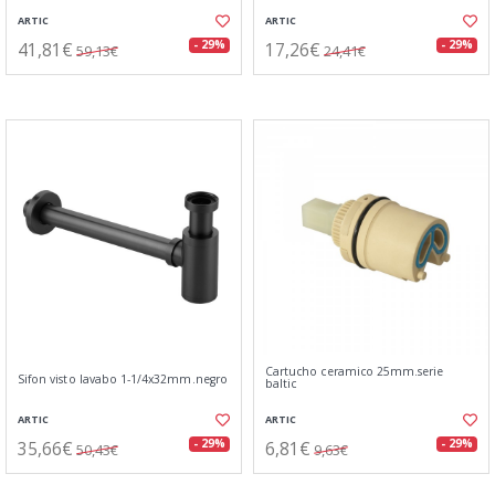
ARTIC
ARTIC
41,81€
17,26€
- 29%
- 29%
59,13€
24,41€
Cartucho ceramico 25mm.serie
Sifon visto lavabo 1-1/4x32mm.negro
baltic
ARTIC
ARTIC
35,66€
6,81€
- 29%
- 29%
50,43€
9,63€