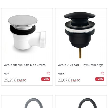
Valvula sifonica extraible ducha 90
Valvula click-clack 1-1/4x63mm.negra
ALFA
ARTIC
25,29€
22,87€
- 28%
- 28%
35,05€
31,69€