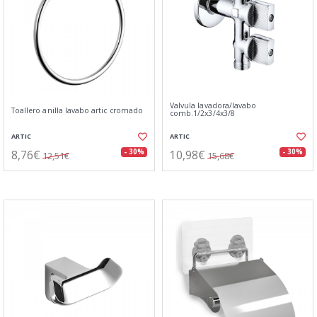
Valvula lavadora/lavabo
Toallero anilla lavabo artic cromado
comb.1/2x3/4x3/8
ARTIC
ARTIC
8,76€
10,98€
- 30%
- 30%
12,51€
15,68€