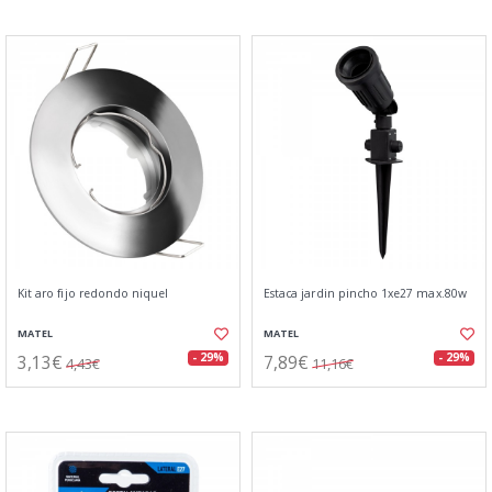
Kit aro fijo redondo niquel
Estaca jardin pincho 1xe27 max.80w
MATEL
MATEL
3,13€
7,89€
- 29%
- 29%
4,43€
11,16€