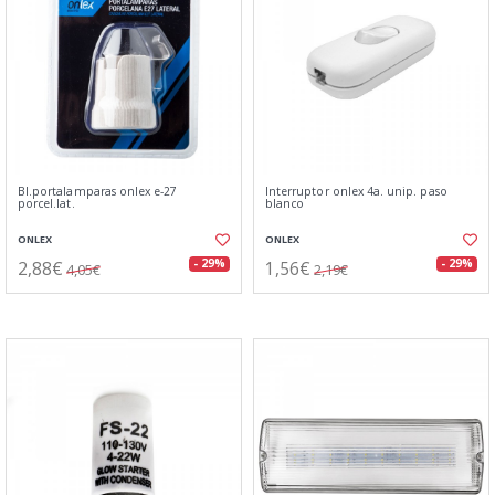
Bl.portalamparas onlex e-27
Interruptor onlex 4a. unip. paso
porcel.lat.
blanco
ONLEX
ONLEX
2,88€
1,56€
- 29%
- 29%
4,05€
2,19€