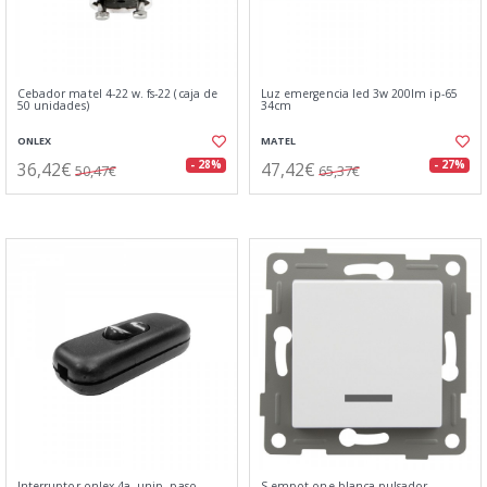
Cebador matel 4-22 w. fs-22 (caja de
Luz emergencia led 3w 200lm ip-65
50 unidades)
34cm
ONLEX
MATEL
36,42€
47,42€
- 28%
- 27%
50,47€
65,37€
Interruptor onlex 4a. unip. paso
S-empot.one blanca pulsador