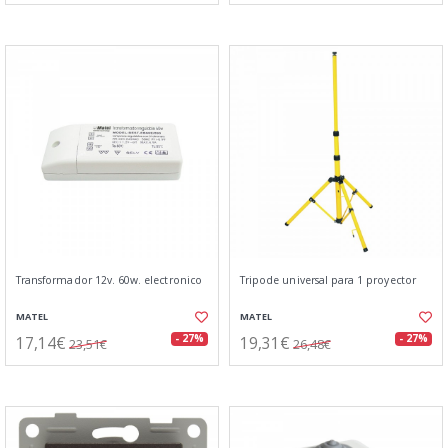
Transformador 12v. 60w. electronico
Tripode universal para 1 proyector
MATEL
MATEL
17,14€
19,31€
- 27%
- 27%
23,51€
26,48€