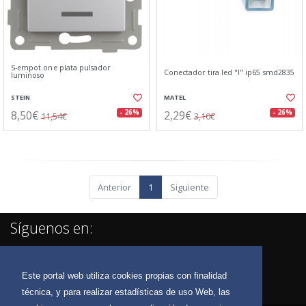
S-empot.one plata pulsador
Conectador tira led "l" ip65 smd2835
luminoso
STEIN
MATEL
8,50€
2,29€
- 26%
- 26%
11,54€
3,10€
Anterior
1
Siguiente
Síguenos en:
Este portal web utiliza cookies propias con finalidad
técnica, y para realizar estadísticas de uso Web, las