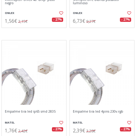
negro
luminoso
ONLEX
ONLEX
1,56€
6,73€
- 27%
- 27%
2,15€
9,27€
Empalme tira led ip65 smd 2835
Empalme tira led 4pins 230v.rgb
MATEL
MATEL
1,76€
2,39€
- 27%
- 27%
2,42€
3,28€