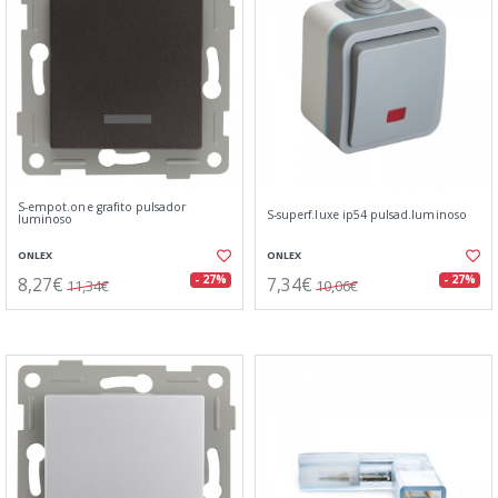
S-empot.one grafito pulsador
S-superf.luxe ip54 pulsad.luminoso
luminoso
ONLEX
ONLEX
8,27€
7,34€
- 27%
- 27%
11,34€
10,06€