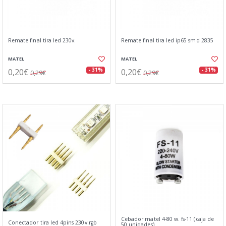
Remate final tira led 230v.
Remate final tira led ip65 smd 2835
MATEL
MATEL
0,20€
0,20€
- 31%
- 31%
0,29€
0,29€
Cebador matel 4-80 w. fs-11 (caja de
Conectador tira led 4pins 230v.rgb
50 unidades)