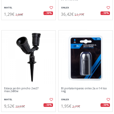
MATEL
ONLEX
1,29€
36,42€
- 30%
- 30%
1,84€
51,77€
Estaca jardin pincho 2xe27
Bl.portalamparas onlex 2a.e-14 liso
max.2x80w
neg
MATEL
ONLEX
9,52€
1,95€
- 30%
- 30%
13,53€
2,77€