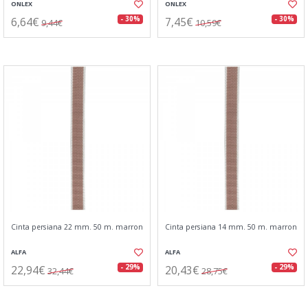
ONLEX
ONLEX
6,64€
7,45€
- 30%
- 30%
9,44€
10,59€
Cinta persiana 22 mm. 50 m. marron
Cinta persiana 14 mm. 50 m. marron
ALFA
ALFA
22,94€
20,43€
- 29%
- 29%
32,44€
28,75€