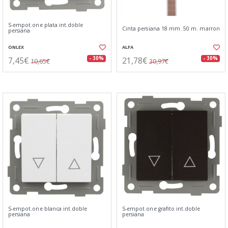
S-empot.one plata int.doble
Cinta persiana 18 mm. 50 m. marron
persiana
ONLEX
ALFA
7,45€
21,78€
- 30%
- 30%
10,65€
30,97€
S-empot.one blanca int.doble
S-empot.one grafito int.doble
persiana
persiana