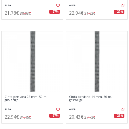
ALFA
ALFA
21,78€
22,94€
- 27%
- 27%
30,03€
31,62€
Cinta persiana 22 mm. 50 m.
Cinta persiana 14 mm. 50 m.
gris/beige
gris/beige
ALFA
ALFA
22,94€
20,43€
- 27%
- 26%
31,46€
27,73€