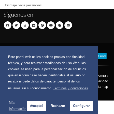
Bricolaje para persianas
Síguenos en:
Este portal web utiliza cookies propias con finalidad
técnica, y para realizar estadísticas de uso Web, las
cookies se usan para la personalización de anuncios
que en ningún caso hacen identificable al usuario no
Contacto
Aviso Legal
Condiciones de compra
Política de envíos
Política de devolución
Política de Privacidad
recaba ni cede datos de carácter personal de los
Política de Cookies
Sitemap
usuarios sin su conocimiento
Términos y condiciones
© 2026 - Todos los derechos reservados.
Más
¡Acepto!
Rechazar
Configurar
Información