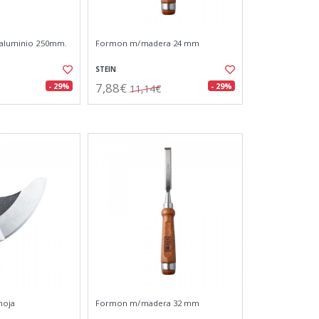
 aluminio 250mm.
Formon m/madera 24 mm
STEIN
7,88€
- 29%
- 29%
11,14€
 hoja
Formon m/madera 32 mm