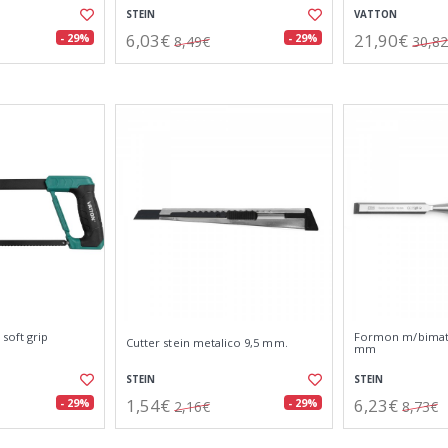
STEIN
VATTON
6,03€
21,90€
- 29%
- 29%
8,49€
30,8
soft grip
Formon m/bimate
Cutter stein metalico 9,5 mm.
mm
STEIN
STEIN
1,54€
6,23€
- 29%
- 29%
2,16€
8,73€