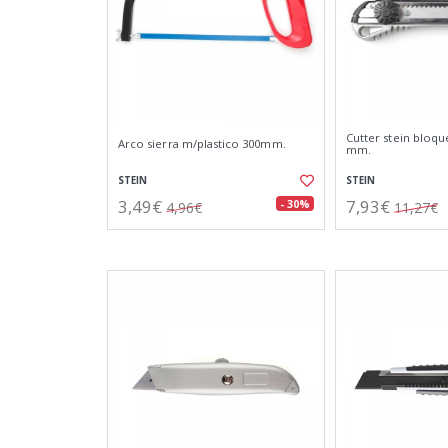
Cutter stein bloqu
Arco sierra m/plastico 300mm.
mm.
STEIN
STEIN
3,49€
7,93€
- 30%
4,96€
11,27€