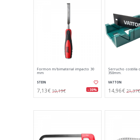
Formon m/bimaterial impacto 30
Serrucho costilla c
mm
350mm.
STEIN
VATTON
7,13€
14,96€
- 30%
10,19€
21,37€