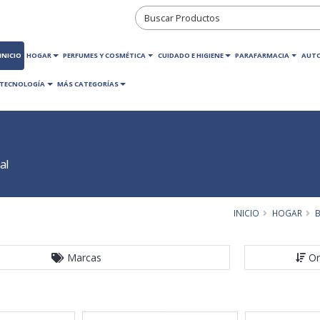
INICIO
HOGAR
PERFUMES Y COSMÉTICA
CUIDADO E HIGIENE
PARAFARMACIA
AUT
TECNOLOGÍA
MÁS CATEGORÍAS
al
INICIO
HOGAR
B
Marcas
Or