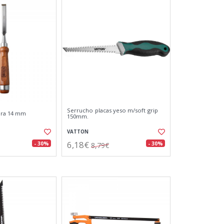
Serrucho placas yeso m/soft grip
ra 14 mm
150mm.
VATTON
6,18€
- 30%
- 30%
8,79€