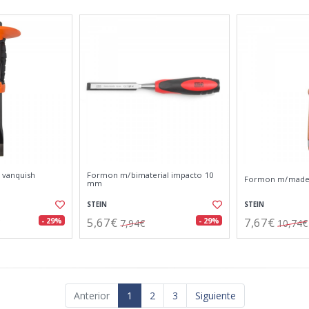
 vanquish
Formon m/bimaterial impacto 10
Formon m/made
mm
STEIN
STEIN
5,67€
7,67€
- 29%
- 29%
7,94€
10,74€
Anterior
1
2
3
Siguiente