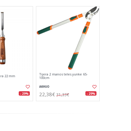
Tijera 2 manos teles.yunke 65-
ra 22 mm
100cm
AKHUO
22,38€
- 29%
- 29%
31,33€