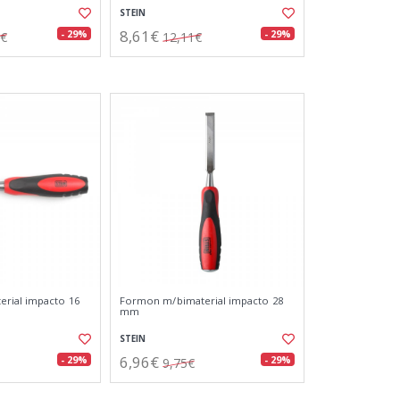
STEIN
8,61€
- 29%
- 29%
2€
12,11€
rial impacto 16
Formon m/bimaterial impacto 28
mm
STEIN
6,96€
- 29%
- 29%
9,75€