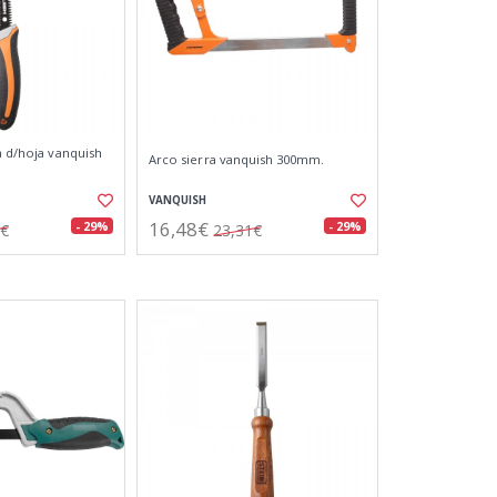
a d/hoja vanquish
Arco sierra vanquish 300mm.
VANQUISH
16,48€
- 29%
- 29%
4€
23,31€