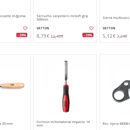
blocante m/goma
Serrucho carpintero m/soft grip
Sierra multiusos
500mm.
VATTON
VATTON
8,79€
5,12€
- 29%
- 29%
12,43€
7,24€
Formon m/bimaterial impacto 14
a 20 mm
Rec. tijera 48306
mm