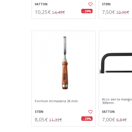
VATTON
STEIN
10,25€
7,50€
- 29%
14,49€
10,56€
Arco sierra mango 
Formon m/madera 26 mm
300mm.
STEIN
VATTON
8,05€
7,00€
- 29%
11,32€
9,84€