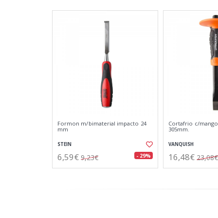
Formon m/bimaterial impacto 24
Cortafrio c/mango
mm
305mm.
STEIN
VANQUISH
6,59€
16,48€
- 29%
9,23€
23,08€