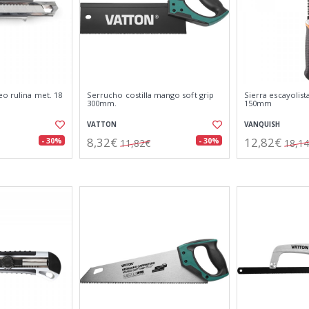
eo rulina met. 18
Serrucho costilla mango soft grip
Sierra escayolist
300mm.
150mm
VATTON
VANQUISH
8,32€
12,82€
- 30%
- 30%
11,82€
18,1