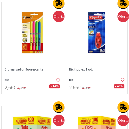
Oferta
Oferta
Bic marcador fluorescente
Bic tipp-ex 1 ud.
BIC
BIC
2,66€
2,66€
- 44%
- 46%
4,75€
4,90€
Oferta
Oferta