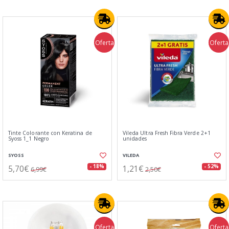
Oferta
Oferta
Tinte Colorante con Keratina de
Vileda Ultra Fresh Fibra Verde 2+1
Syoss 1_1 Negro
unidades
SYOSS
VILEDA
5,70€
1,21€
- 18%
- 52%
6,99€
2,50€
Oferta
Oferta