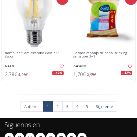
Bomb.led filam.estandar clara e27
Calypso esponja de baño Relaxing
8w.ca
sensation 3+1
MATEL
CALYPSO
2,78€
1,70€
- 47%
- 42%
5,20€
2,95€
Anterior
1
2
3
4
5
Siguiente
Síguenos en: