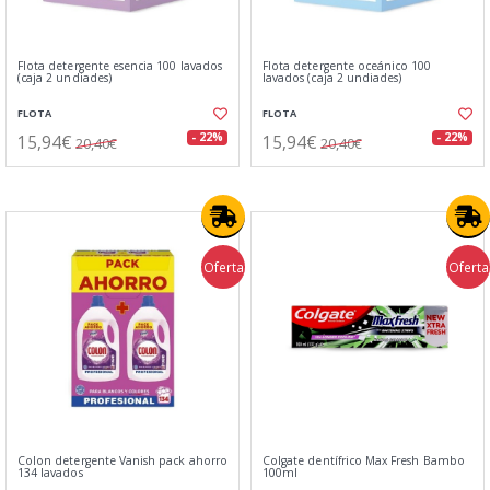
Flota detergente esencia 100 lavados
Flota detergente oceánico 100
(caja 2 undiades)
lavados (caja 2 undiades)
FLOTA
FLOTA
15,94€
15,94€
- 22%
- 22%
20,40€
20,40€
Oferta
Oferta
Colon detergente Vanish pack ahorro
Colgate dentífrico Max Fresh Bambo
134 lavados
100ml