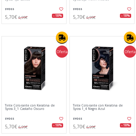
SYOSS
SYOSS
5,70€
5,70€
- 18%
- 18%
6,99€
6,99€
Oferta
Oferta
Tinte Colorante con Keratina de
Tinte Colorante con Keratina de
Syoss 3_1 Castaño Oscuro
Syoss 1_4 Negro Azul
SYOSS
SYOSS
5,70€
5,70€
- 18%
- 18%
6,99€
6,99€