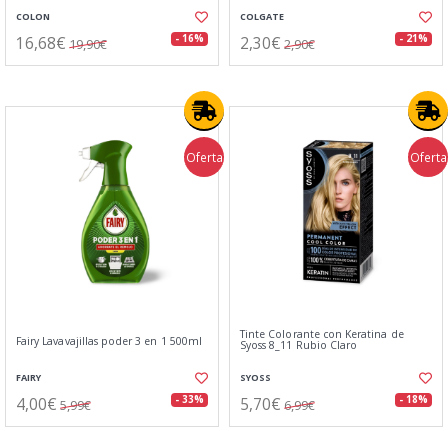
COLON
COLGATE
16,68€
2,30€
- 16%
- 21%
19,90€
2,90€
Oferta
Oferta
Tinte Colorante con Keratina de
Fairy Lavavajillas poder 3 en 1 500ml
Syoss 8_11 Rubio Claro
FAIRY
SYOSS
4,00€
5,70€
- 33%
- 18%
5,99€
6,99€