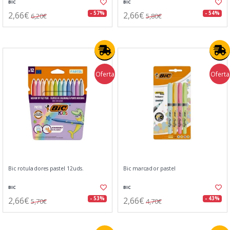
BIC
BIC
2,66€
2,66€
- 57%
- 54%
6,20€
5,80€
Oferta
Oferta
Bic rotuladores pastel 12uds.
Bic marcador pastel
BIC
BIC
2,66€
2,66€
- 53%
- 43%
5,70€
4,70€