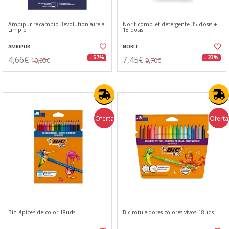
Ambipur recambio 3evolution aire a
Norit complet detergente 35 dosis +
Limpio
18 dosis
AMBIPUR
NORIT
4,66€
7,45€
- 57%
- 23%
10,95€
9,70€
Oferta
Oferta
Bic lápices de color 18uds.
Bic rotuladores colores vivos 18uds.