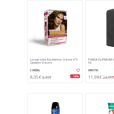
Loreal tinte Excellence Creme nº3
FUNDA FLIPMIUM 
Castaño Oscuro
S6
L'ORÉAL
UNOTEC
8,05€
11,98€
- 10%
8,90€
24,90€