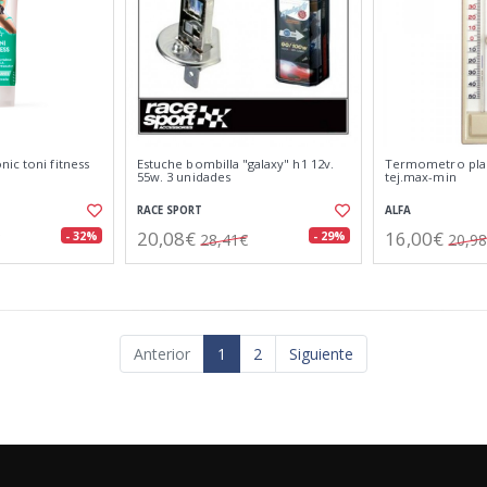
ic toni fitness
Estuche bombilla "galaxy" h1 12v.
Termometro plas
55w. 3 unidades
tej.max-min
RACE SPORT
ALFA
20,08€
16,00€
- 32%
- 29%
28,41€
20,9
Anterior
1
2
Siguiente