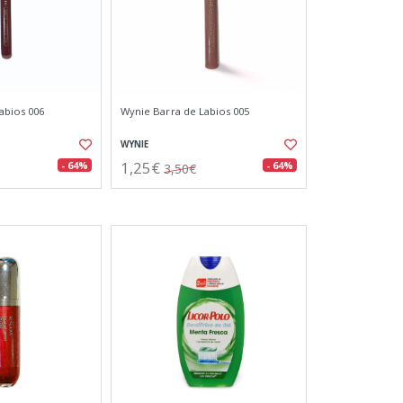
abios 006
Wynie Barra de Labios 005
WYNIE
1,25€
- 64%
- 64%
3,50€