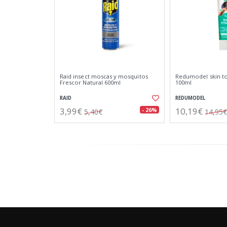
Raid insect moscas y mosquitos
Redumodel skin ton
Frescor Natural 600ml
100ml
RAID
REDUMODEL
3,99€
10,19€
- 26%
5,40€
14,95€