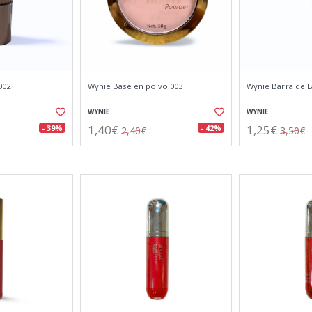
002
Wynie Base en polvo 003
Wynie Barra de L
WYNIE
WYNIE
1,40€
1,25€
- 39%
- 42%
2,40€
3,50€