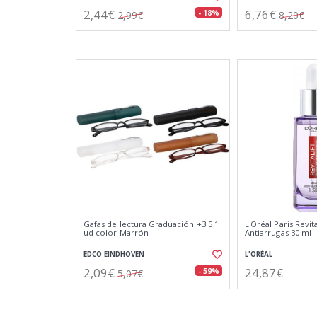
2,44€
6,76€
- 18%
2,99€
8,20€
Gafas de lectura Graduación +3.5 1
L'Oréal Paris Revita
ud color Marrón
Antiarrugas 30 ml
EDCO EINDHOVEN
L'ORÉAL
2,09€
24,87€
- 59%
5,07€