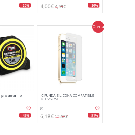
4,00€
- 20%
- 20%
4,99€
Oferta
 pro amarillo
JC FUNDA SILICONA COMPATIBLE
IPH 5/5S/SE
JC
6,18€
- 45%
- 51%
12,58€