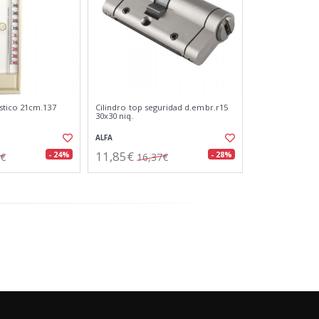
tico 21cm.137
Cilindro top seguridad d.embr.r15
30x30 niq.
ALFA
11,85€
- 24%
- 28%
8€
16,37€