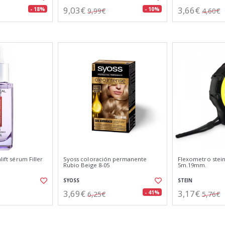
9,03€
3,66€
- 18%
- 10%
9,99€
4,60€
lift sérum Filler
Syoss coloración permanente
Flexometro stein
Rubio Beige 8-05
5m.19mm.
SYOSS
STEIN
3,69€
3,17€
- 41%
6,25€
5,76€