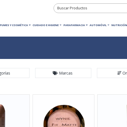
RFUMES Y COSMÉTICA
CUIDADO E HIGIENE
PARAFARMACIA
AUTOMÓVIL
NUTRICIÓN
gorías
Marcas
Or