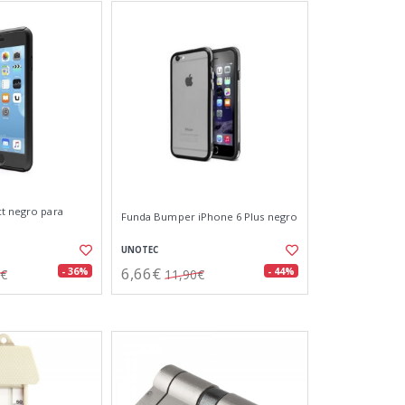
ct negro para
Funda Bumper iPhone 6 Plus negro
UNOTEC
6,66€
- 36%
- 44%
0€
11,90€