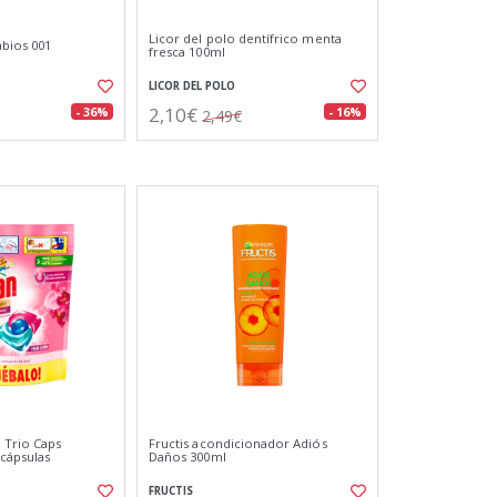
Licor del polo dentífrico menta
abios 001
fresca 100ml
LICOR DEL POLO
2,10€
- 36%
- 16%
2,49€
 Trio Caps
Fructis acondicionador Adiós
cápsulas
Daños 300ml
FRUCTIS