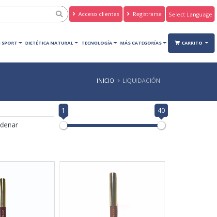
Acceso clientes
Registrarse
Powered by
Translate
 SPORT
DIETÉTICA NATURAL
TECNOLOGÍA
MÁS CATEGORÍAS
CARRITO
INICIO
LIQUIDACIÓN
1
40
denar