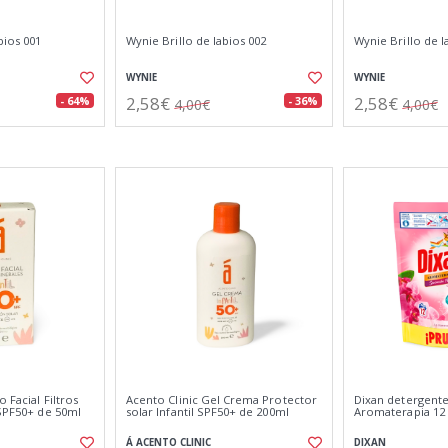
bios 001
Wynie Brillo de labios 002
Wynie Brillo de l
WYNIE
WYNIE
2,58€
2,58€
- 64%
- 36%
4,00€
4,00€
o Facial Filtros
Acento Clinic Gel Crema Protector
Dixan detergente
 SPF50+ de 50ml
solar Infantil SPF50+ de 200ml
Aromaterapia 12 
Á ACENTO CLINIC
DIXAN